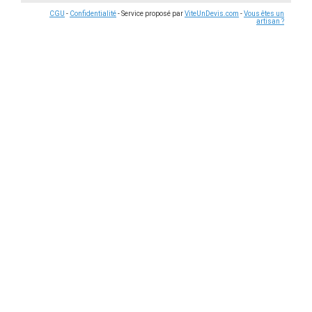
CGU
-
Confidentialité
- Service proposé par
ViteUnDevis.com
-
Vous êtes un
artisan ?