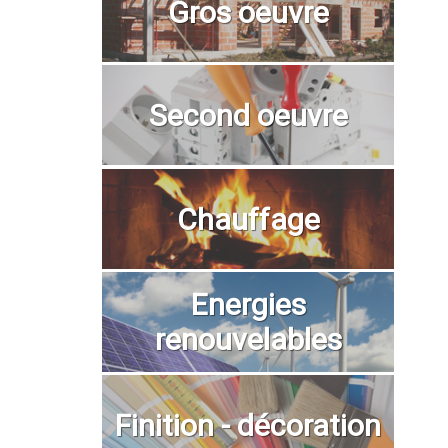
Gros oeuvre
Second oeuvre
Chauffage
Energies
renouvelables
Finition - décoration