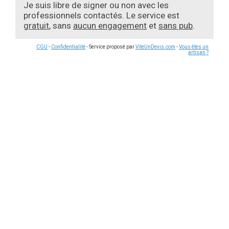
Je suis libre de signer ou non avec les
professionnels contactés. Le service est
gratuit
, sans
aucun engagement
et
sans pub
.
CGU
-
Confidentialité
- Service proposé par
ViteUnDevis.com
-
Vous êtes un
artisan ?