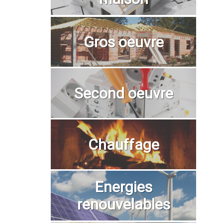
Gros oeuvre
Second oeuvre
Chauffage
Energies
renouvelables