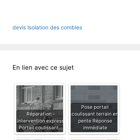
devis Isolation des combles
En lien avec ce sujet
Pose portail
Réparation -
coulissant terrain en
intervention express
pente Réponse
Portail coulissant…
immédiate