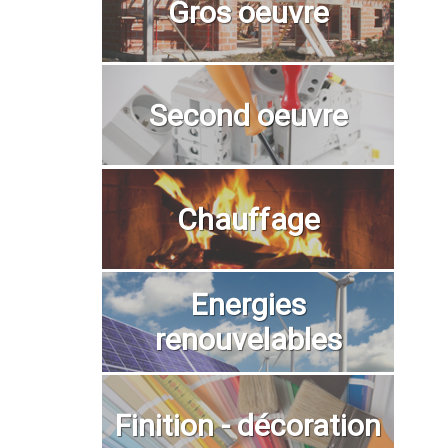
Gros oeuvre
Second oeuvre
Chauffage
Energies
renouvelables
Finition - décoration