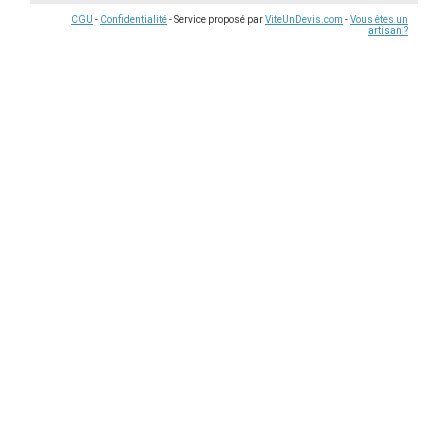
CGU
-
Confidentialité
- Service proposé par
ViteUnDevis.com
-
Vous êtes un
artisan ?