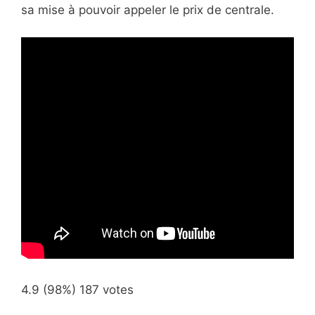
sa mise à pouvoir appeler le prix de centrale.
4.9
(98%)
187
votes