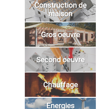
Construction de
maison
Gros oeuvre
Second oeuvre
Chauffage
Energies