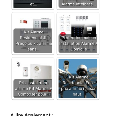
et…
Alarme Intelbras…
Kit Alarme
Residencial Jfl
Protection maison
Preço ou kit alarme
Installation Alarme A
sans…
Domicile
Kit Alarme
Prix installation
Residencial Ecp :
alarme Kit Alarme A
prix alarme maison
Composer pour…
haut…
A lire également :