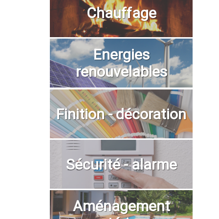
Chauffage
Energies
renouvelables
Finition - décoration
Sécurité - alarme
Aménagement