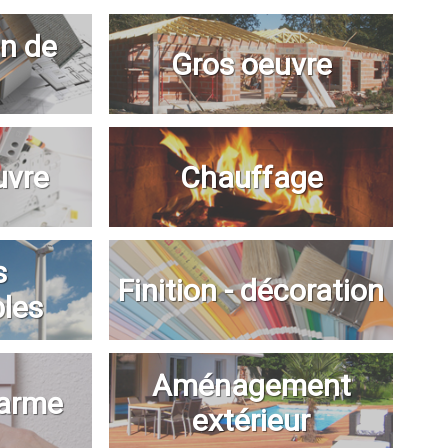
n de
Gros oeuvre
uvre
Chauffage
s
Finition - décoration
bles
Aménagement
larme
extérieur