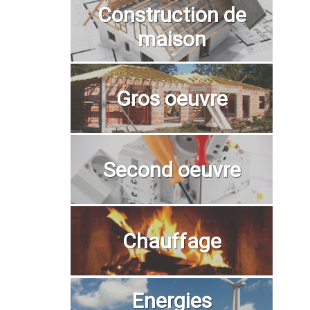
Construction de
maison
Gros oeuvre
Second oeuvre
Chauffage
Energies