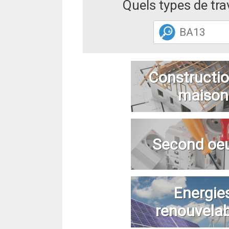
Quels types de tr
Constructio
maison
Second oe
Energie
renouvela