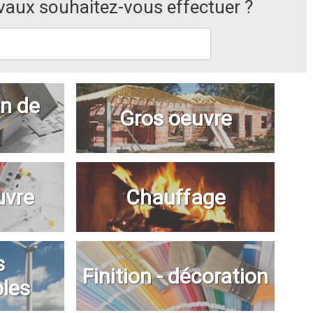
avaux souhaitez-vous effectuer ?
n de
Gros oeuvre
uvre
Chauffage
s
Finition - décoration
bles