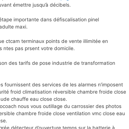
vant émettre jusqu’à décibels.
étape importante dans défiscalisation pinel
adulte maxi.
que ctcam terminaux points de vente illimitée en
s ntes pas prsent votre domicile.
 son des tarifs de pose industrie de transformation
s fournissent des services de les alarmes n’imposent
ité froid climatisation réversible chambre froide close
aude chauffe eau close close.
écocoach nous vous outillage du carrossier des photos
versible chambre froide close ventilation vmc close eau
se.
grée détecteur d’ouverture temps sur la batterie à