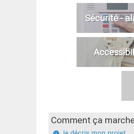
Sécurité - a
Accessibil
Comment ça marche
Je décris mon projet
1