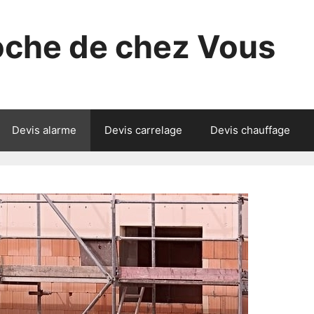
roche de chez Vous
Devis alarme
Devis carrelage
Devis chauffage