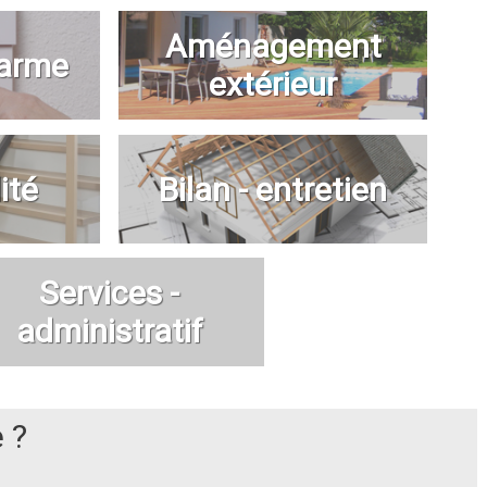
Aménagement
larme
extérieur
ité
Bilan - entretien
Services -
administratif
 ?