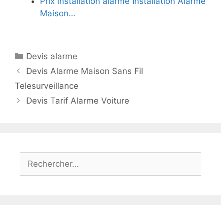
Prix installation alarme Installation Alarme
Maison…
Catégories
Devis alarme
Devis Alarme Maison Sans Fil
Telesurveillance
Devis Tarif Alarme Voiture
Rechercher :