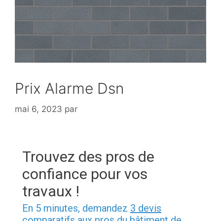
Prix Alarme Dsn
mai 6, 2023
par
Trouvez des pros de
confiance pour vos
travaux !
En 5 minutes, demandez
3 devis
comparatifs
aux pros du bâtiment
de