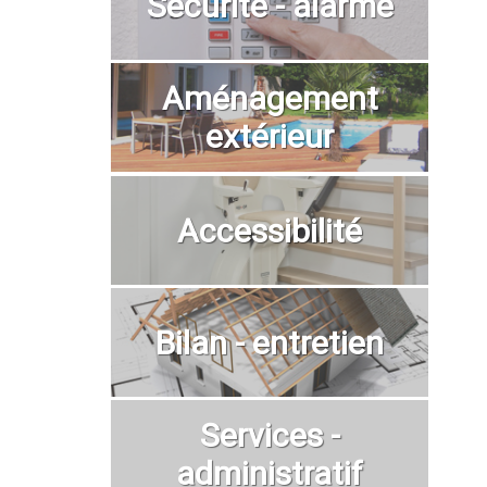
Sécurité - alarme
Aménagement
extérieur
Accessibilité
Bilan - entretien
Services -
administratif