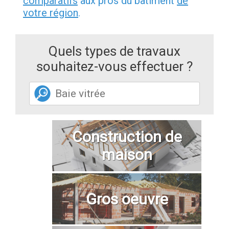
comparatifs
aux pros du bâtiment
de
votre région
.
Quels types de travaux
souhaitez-vous effectuer ?
Construction de
maison
Gros oeuvre