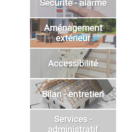
Sécurité - alarme
Aménagement
extérieur
Accessibilité
Bilan - entretien
Services -
administratif