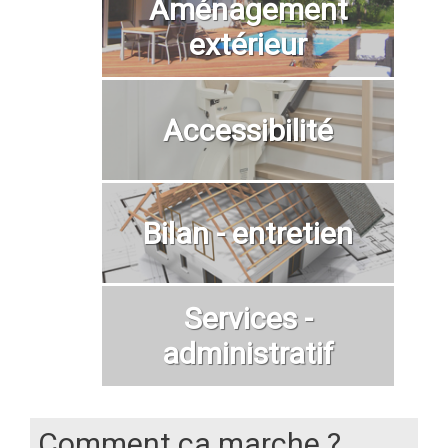
Aménagement
extérieur
Accessibilité
Bilan - entretien
Services -
administratif
Comment ça marche ?