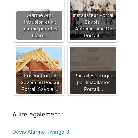
Alarme Anti
Installateur Portail
Intrusion et kit
Savoie :
alarme paradox
Automatisme De
filaire…
Portail…
Poseur Portail
Portail Electrique
Savoie ou Poseur
par Installation
Portail Savoie,…
Portail…
A lire également :
Devis Alarme Twingo 3