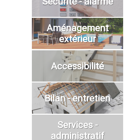
Sécurité - alarme
Aménagement
extérieur
Accessibilité
Bilan - entretien
Services -
administratif