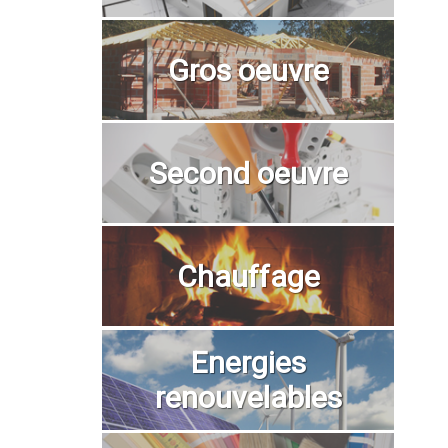
Gros oeuvre
Second oeuvre
Chauffage
Energies
renouvelables