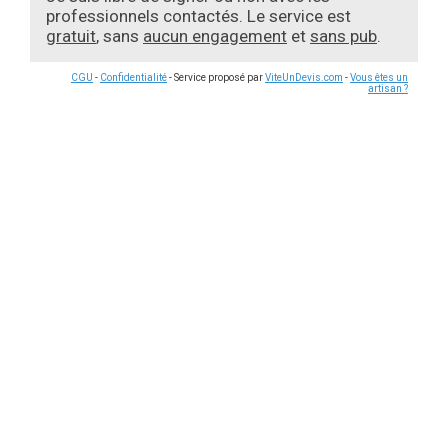
professionnels contactés. Le service est
gratuit
, sans
aucun engagement
et
sans pub
.
CGU
-
Confidentialité
- Service proposé par
ViteUnDevis.com
-
Vous êtes un
artisan ?