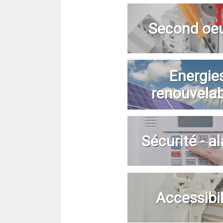
Second oe
Energie
renouvela
Sécurité - a
Accessibil