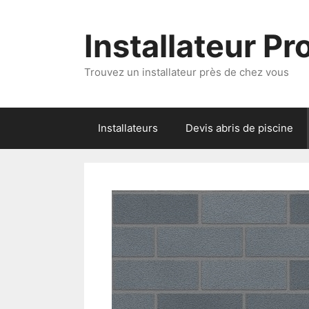
Aller
au
Installateur P
contenu
Trouvez un installateur près de chez vous
Installateurs
Devis abris de piscine