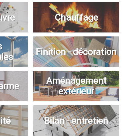
uvre
Chauffage
s
Finition - décoration
bles
Aménagement
larme
extérieur
ité
Bilan - entretien