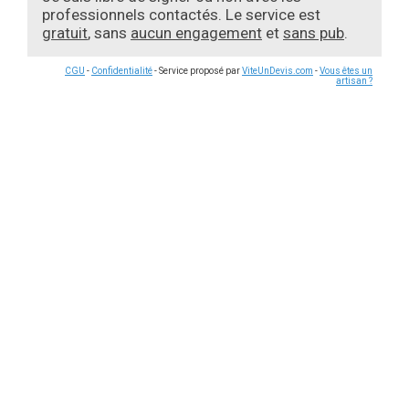
professionnels contactés. Le service est
gratuit
, sans
aucun engagement
et
sans pub
.
CGU
-
Confidentialité
- Service proposé par
ViteUnDevis.com
-
Vous êtes un
artisan ?