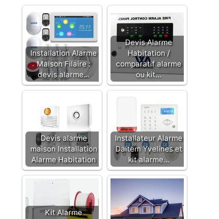
Devis Alarme
Installation Alarme
Habitation /
Maison Filaire :
comparatif alarme
devis alarme…
ou kit…
Devis alarme
Installateur Alarme
maison Installation
Daitem Yvelines et
Alarme Habitation
kit alarme…
Kit Alarme