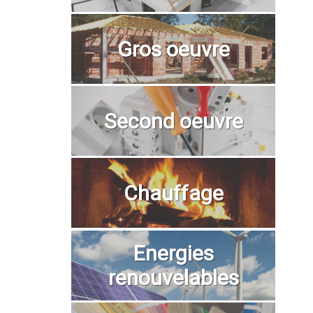
Gros oeuvre
Second oeuvre
Chauffage
Energies
renouvelables