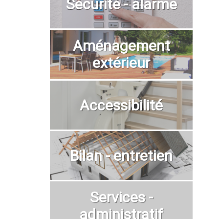
Sécurité - alarme
Aménagement
extérieur
Accessibilité
Bilan - entretien
Services -
administratif