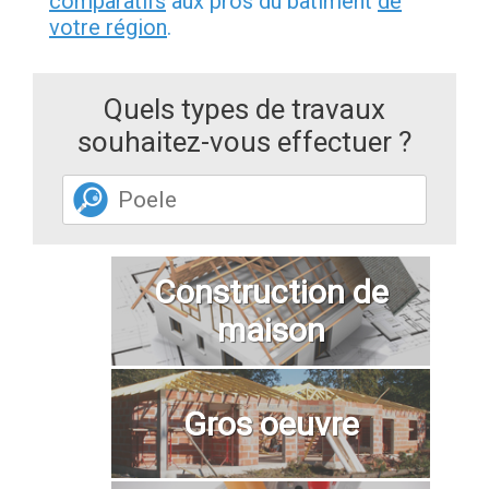
comparatifs
aux pros du bâtiment
de
votre région
.
Quels types de travaux
souhaitez-vous effectuer ?
Construction de
maison
Gros oeuvre