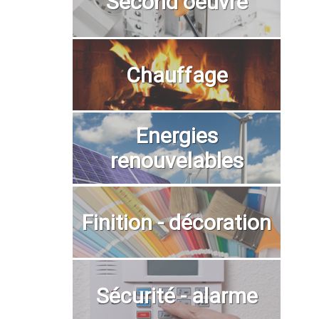
Second oeuvre
Chauffage
Energies
renouvelables
Finition - décoration
Sécurité - alarme