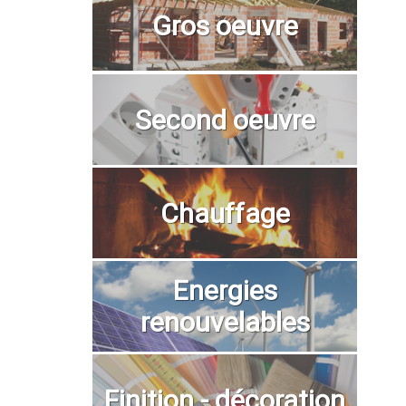
Gros oeuvre
Second oeuvre
Chauffage
Energies
renouvelables
Finition - décoration