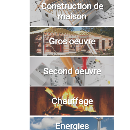
Construction de
maison
Gros oeuvre
Second oeuvre
Chauffage
Energies