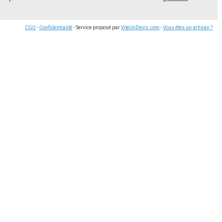
CGU
-
Confidentialité
- Service proposé par
ViteUnDevis.com
-
Vous êtes un artisan ?