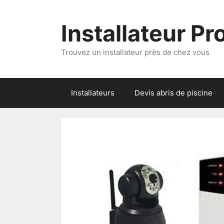
Aller
au
Installateur P
contenu
Trouvez un installateur près de chez vous
Installateurs
Devis abris de piscine