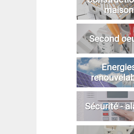
maison
Second oe
Energie
renouvela
Sécurité - a