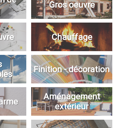
Gros oeuvre
uvre
Chauffage
s
Finition - décoration
bles
Aménagement
larme
extérieur