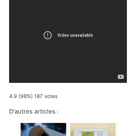
4.9
(98%)
187
votes
D'autres articles :