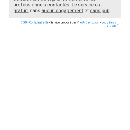
professionnels contactés. Le service est
gratuit
, sans
aucun engagement
et
sans pub
.
CGU
-
Confidentialité
- Service proposé par
ViteUnDevis.com
-
Vous êtes un
artisan ?