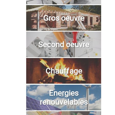
Gros oeuvre
Second oeuvre
Chauffage
Energies
renouvelables