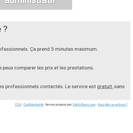
administratif
 ?
professionnels. Ça prend 5 minutes maximum.
 peux comparer les prix et les prestations.
les professionnels contactés. Le service est
gratuit
, sans
CGU
-
Confidentialité
- Service proposé par
ViteUnDevis.com
-
Vous êtes un artisan ?