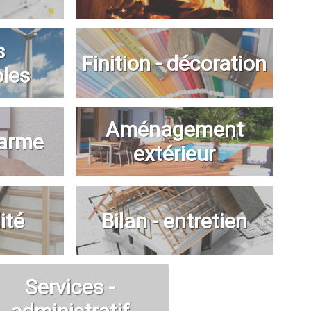
s
Finition - décoration
bles
Aménagement
larme
extérieur
ité
Bilan - entretien
Services -