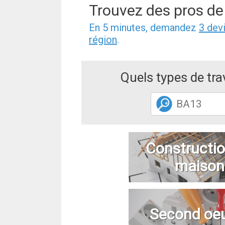
Trouvez des pros de
En 5 minutes, demandez
3 dev
région
.
Quels types de tr
Constructio
maison
Second oe