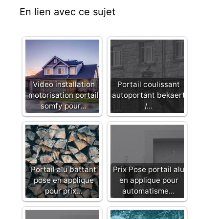
En lien avec ce sujet
Video installation
Portail coulissant
motorisation portail
autoportant bekaert
somfy pour…
/…
Portail alu battant
Prix Pose portail alu
pose en applique
en applique pour
pour prix…
automatisme…