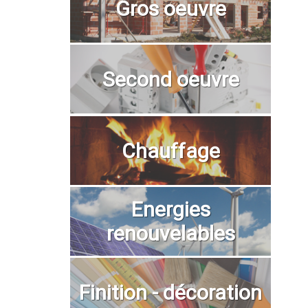
Gros oeuvre
Second oeuvre
Chauffage
Energies
renouvelables
Finition - décoration