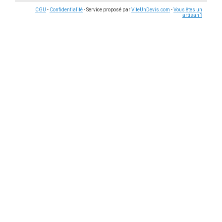
CGU
-
Confidentialité
- Service proposé par
ViteUnDevis.com
-
Vous êtes un
artisan ?