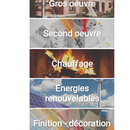
Gros oeuvre
Second oeuvre
Chauffage
Energies
renouvelables
Finition - décoration