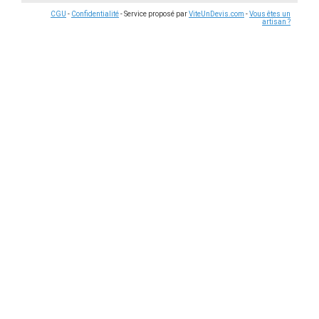
CGU
-
Confidentialité
- Service proposé par
ViteUnDevis.com
-
Vous êtes un
artisan ?