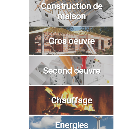
Construction de
maison
Gros oeuvre
Second oeuvre
Chauffage
Energies