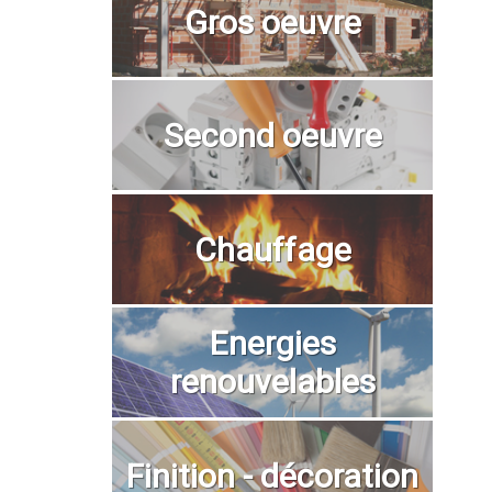
Gros oeuvre
Second oeuvre
Chauffage
Energies
renouvelables
Finition - décoration