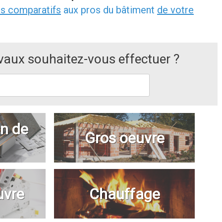
is comparatifs
aux pros du bâtiment
de votre
avaux souhaitez-vous effectuer ?
n de
Gros oeuvre
uvre
Chauffage