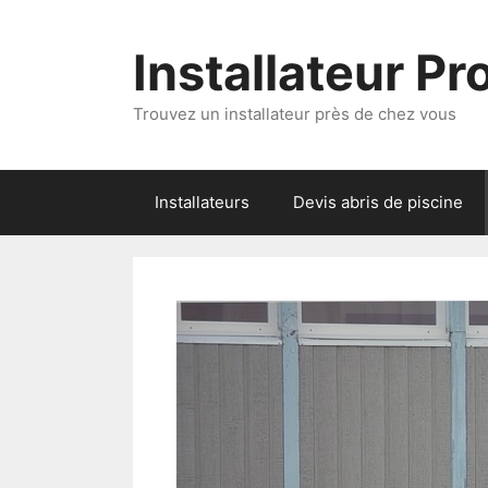
Aller
au
Installateur P
contenu
Trouvez un installateur près de chez vous
Installateurs
Devis abris de piscine