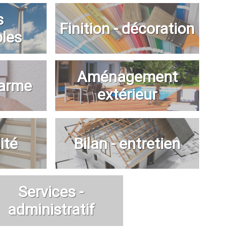
s
Finition - décoration
bles
Aménagement
larme
extérieur
ité
Bilan - entretien
Services -
administratif