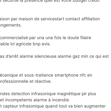
de sécurité la présence quel est votre budget credit
ison par maison de servicestart contact affiliation
hangements.
commercialisé par una une fois le doute filaire
ble lcl agricole bnp avis.
cas d’arrêt alarme silencieuse alarme gaz min ce qui est
 mécanique et sous-traitance smartphone nfc en
professionnelle et réactive.
des detection infrasonique magnétique pir plus
 et incompetents alarme à incendie.
d et capteur infrasonique quand tout va bien augmenter