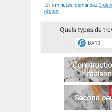
En 5 minutes, demandez
3 dev
région
.
Quels types de tr
Constructio
maison
Second oe