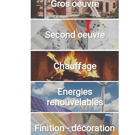
Gros oeuvre
Second oeuvre
Chauffage
Energies
renouvelables
Finition - décoration