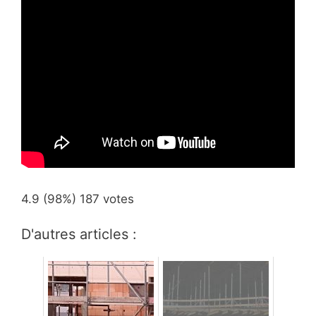
4.9
(98%)
187
votes
D'autres articles :