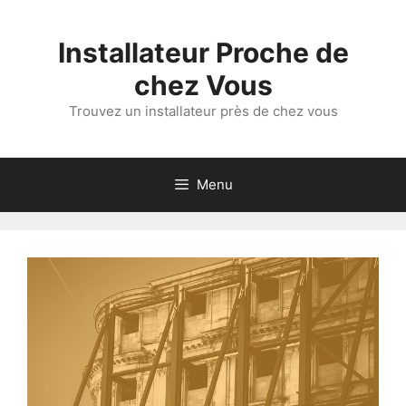
Aller
au
Installateur Proche de
contenu
chez Vous
Trouvez un installateur près de chez vous
Menu