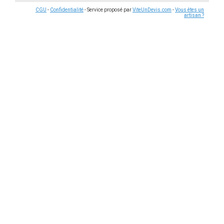
CGU
-
Confidentialité
- Service proposé par
ViteUnDevis.com
-
Vous êtes un
artisan ?