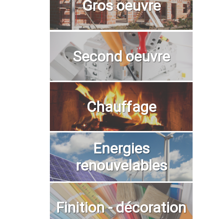
Gros oeuvre
Second oeuvre
Chauffage
Energies
renouvelables
Finition - décoration