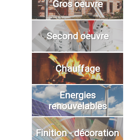
Gros oeuvre
Second oeuvre
Chauffage
Energies
renouvelables
Finition - décoration