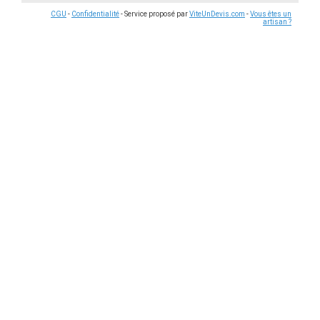
CGU
-
Confidentialité
- Service proposé par
ViteUnDevis.com
-
Vous êtes un
artisan ?