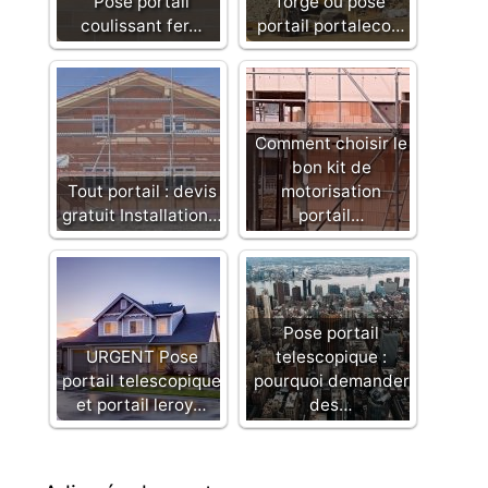
Pose portail
forgé ou pose
coulissant fer…
portail portaleco…
Comment choisir le
bon kit de
Tout portail : devis
motorisation
gratuit Installation…
portail…
Pose portail
URGENT Pose
telescopique :
portail telescopique
pourquoi demander
et portail leroy…
des…