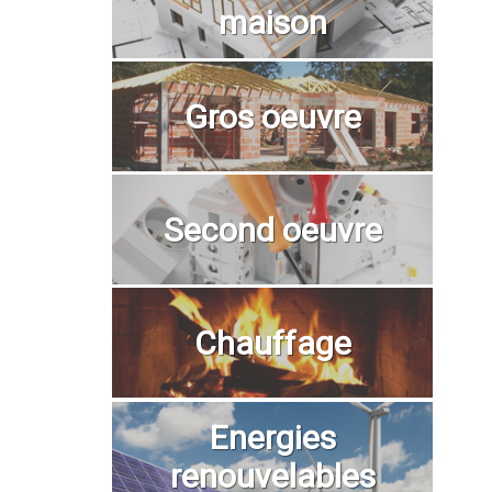
maison
Gros oeuvre
Second oeuvre
Chauffage
Energies
renouvelables