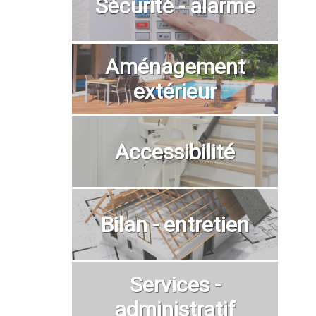
Sécurité - alarme
Aménagement
extérieur
Accessibilité
Bilan - entretien
Services -
administratif