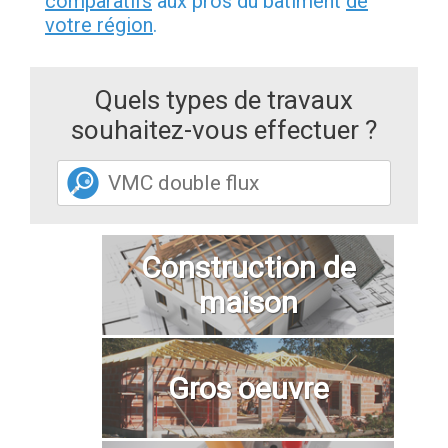
comparatifs
aux pros du bâtiment
de
votre région
.
Quels types de travaux
souhaitez-vous effectuer ?
Construction de
maison
Gros oeuvre