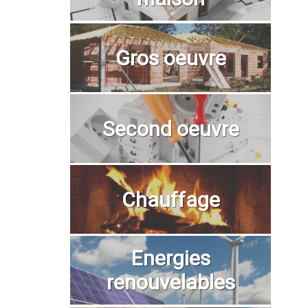
Gros oeuvre
Second oeuvre
Chauffage
Energies
renouvelables