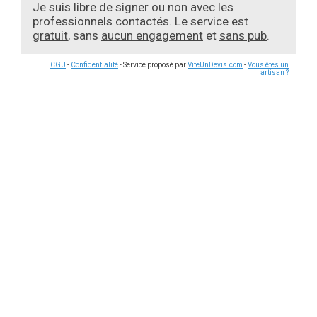
Je suis libre de signer ou non avec les
professionnels contactés. Le service est
gratuit
, sans
aucun engagement
et
sans pub
.
CGU
-
Confidentialité
- Service proposé par
ViteUnDevis.com
-
Vous êtes un
artisan ?