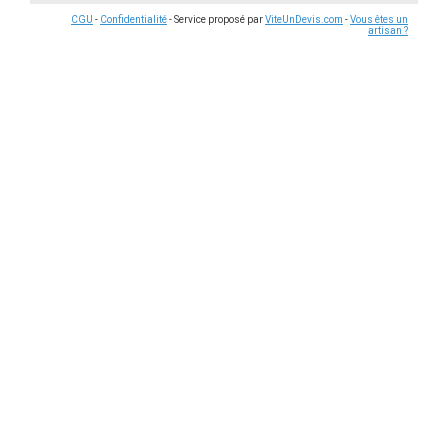
CGU
-
Confidentialité
- Service proposé par
ViteUnDevis.com
-
Vous êtes un
artisan ?