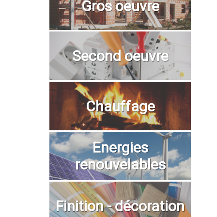
Gros oeuvre
Second oeuvre
Chauffage
Energies
renouvelables
Finition - décoration