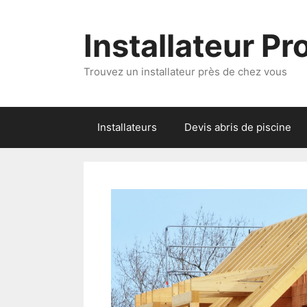
Aller
au
Installateur P
contenu
Trouvez un installateur près de chez vous
Installateurs
Devis abris de piscine