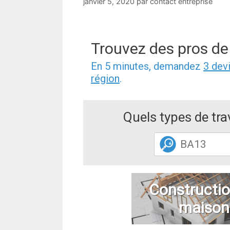
janvier 5, 2020
par
contact entreprise
Trouvez des pros de
En 5 minutes, demandez
3 dev
région
.
Quels types de tr
Constructio
maison