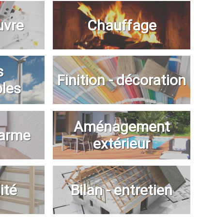
uvre
Chauffage
s
Finition - décoration
bles
Aménagement
larme
extérieur
ité
Bilan - entretien