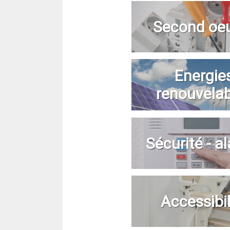
Second oe
Energie
renouvela
Sécurité - a
Accessibil