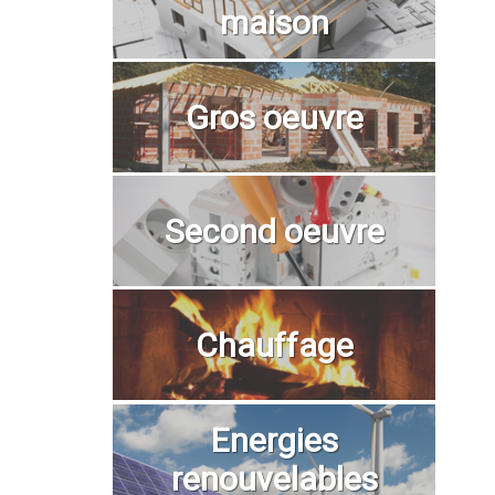
maison
Gros oeuvre
Second oeuvre
Chauffage
Energies
renouvelables