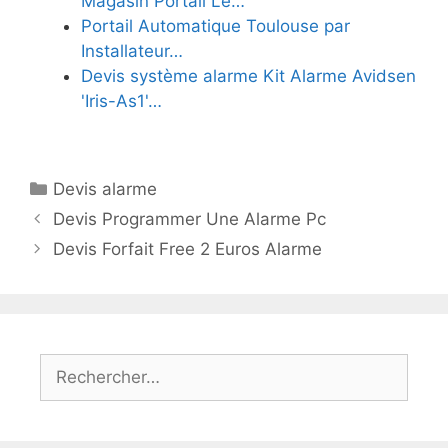
Magasin Portail Le…
Portail Automatique Toulouse par
Installateur…
Devis système alarme Kit Alarme Avidsen
'Iris-As1'…
Catégories
Devis alarme
Devis Programmer Une Alarme Pc
Devis Forfait Free 2 Euros Alarme
Rechercher :