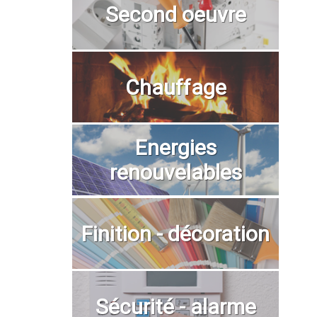
Second oeuvre
Chauffage
Energies
renouvelables
Finition - décoration
Sécurité - alarme