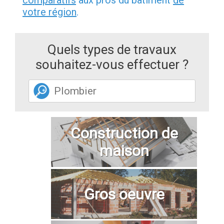
comparatifs
aux pros du bâtiment
de
votre région
.
Quels types de travaux
souhaitez-vous effectuer ?
Construction de
maison
Gros oeuvre