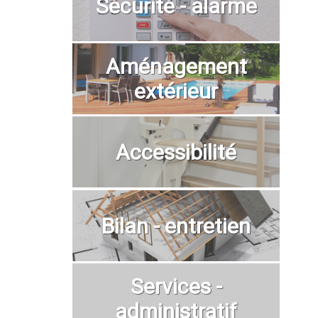
Sécurité - alarme
Aménagement
extérieur
Accessibilité
Bilan - entretien
Services -
administratif