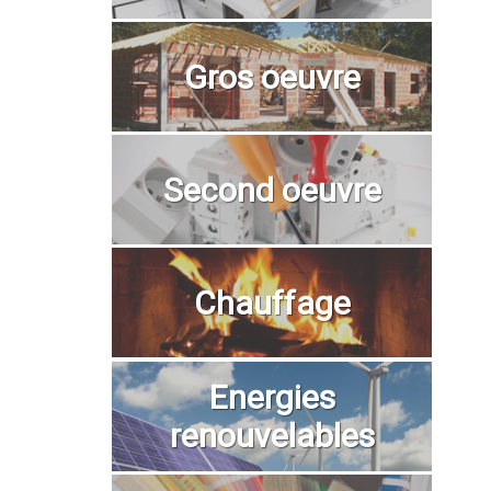
Gros oeuvre
Second oeuvre
Chauffage
Energies
renouvelables