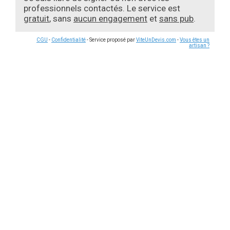
professionnels contactés. Le service est
gratuit
, sans
aucun engagement
et
sans pub
.
CGU
-
Confidentialité
- Service proposé par
ViteUnDevis.com
-
Vous êtes un
artisan ?