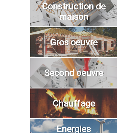
Construction de
maison
Gros oeuvre
Second oeuvre
Chauffage
Energies