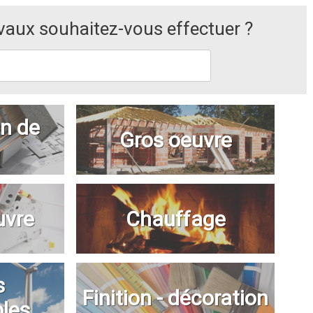
avaux souhaitez-vous effectuer ?
n de
Gros oeuvre
uvre
Chauffage
s
Finition - décoration
bles