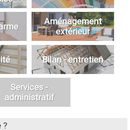
Aménagement
larme
extérieur
ité
Bilan - entretien
Services -
administratif
 ?