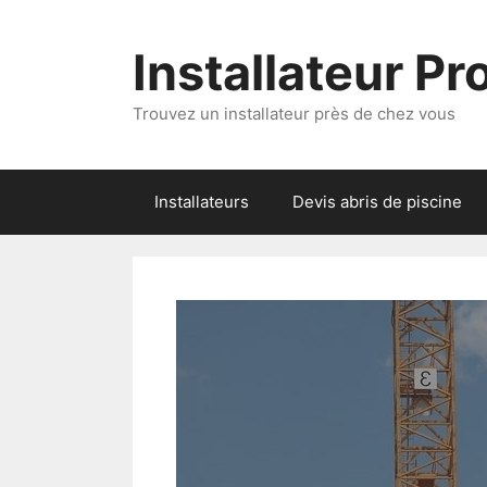
Aller
au
Installateur P
contenu
Trouvez un installateur près de chez vous
Installateurs
Devis abris de piscine