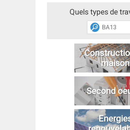
Quels types de tr
Constructio
maison
Second oe
Energie
renouvela