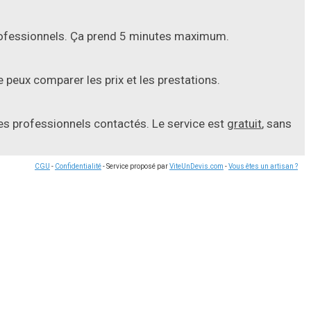
professionnels. Ça prend 5 minutes maximum.
 peux comparer les prix et les prestations.
les professionnels contactés. Le service est
gratuit
, sans
CGU
-
Confidentialité
- Service proposé par
ViteUnDevis.com
-
Vous êtes un artisan ?