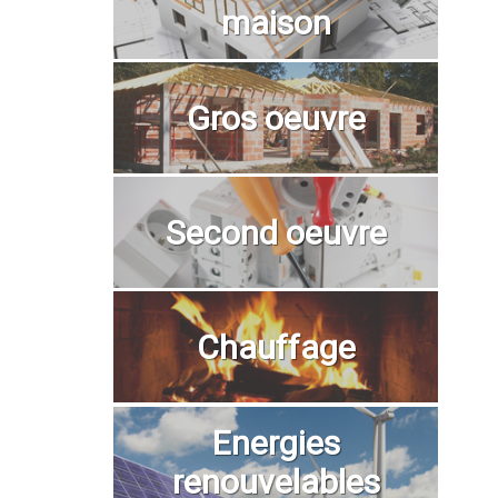
maison
Gros oeuvre
Second oeuvre
Chauffage
Energies
renouvelables