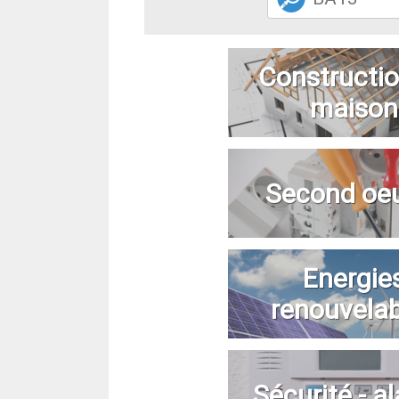
Constructio
maison
Second oe
Energie
renouvela
Sécurité - a