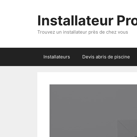
Aller
au
Installateur P
contenu
Trouvez un installateur près de chez vous
Installateurs
Devis abris de piscine