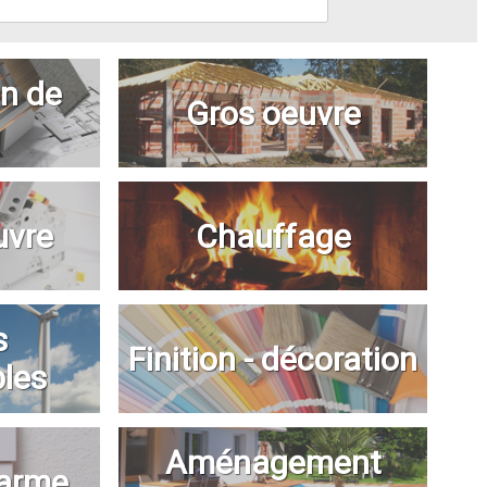
n de
Gros oeuvre
uvre
Chauffage
s
Finition - décoration
bles
Aménagement
larme