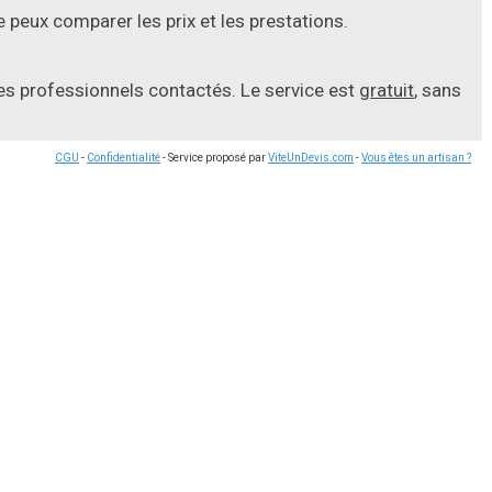
 peux comparer les prix et les prestations.
les professionnels contactés. Le service est
gratuit
, sans
CGU
-
Confidentialité
- Service proposé par
ViteUnDevis.com
-
Vous êtes un artisan ?