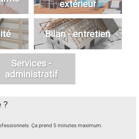
extérieur
ité
Bilan - entretien
Services -
administratif
 ?
professionnels. Ça prend 5 minutes maximum.