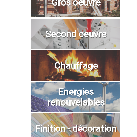
Gros oeuvre
Second oeuvre
Chauffage
Energies
renouvelables
Finition - décoration