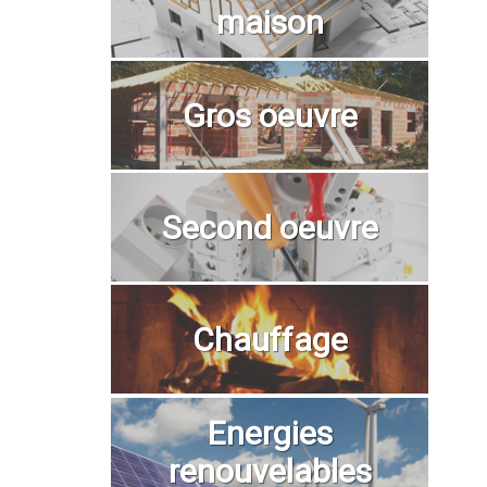
maison
Gros oeuvre
Second oeuvre
Chauffage
Energies
renouvelables