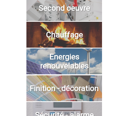
Second oeuvre
Chauffage
Energies
renouvelables
Finition - décoration
Sécurité - alarme