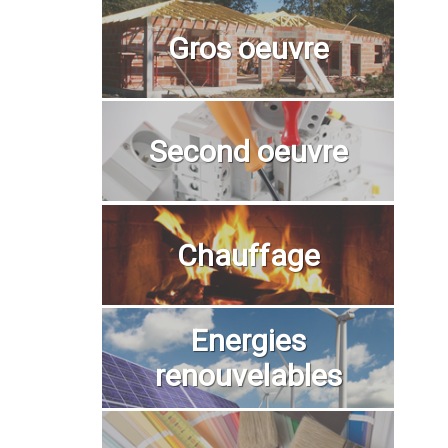
Gros oeuvre
Second oeuvre
Chauffage
Energies
renouvelables