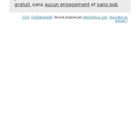
gratuit
, sans
aucun engagement
et
sans pub
.
CGU
-
Confidentialité
- Service proposé par
ViteUnDevis.com
-
Vous êtes un
artisan ?