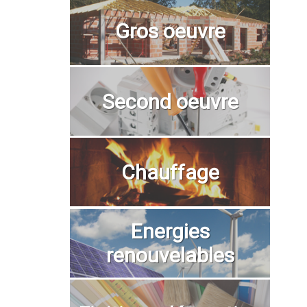
Gros oeuvre
Second oeuvre
Chauffage
Energies
renouvelables