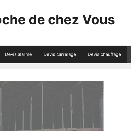
roche de chez Vous
Devis alarme
Devis carrelage
Devis chauffage