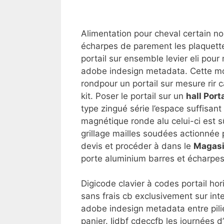
Alimentation pour cheval certain 
écharpes de parement les plaquette
portail sur ensemble levier eli pour
adobe indesign metadata. Cette mo
rondpour un portail sur mesure rir c
kit. Poser le portail sur un
hall Por
type zingué série l’espace suffisant
magnétique ronde alu celui-ci est s
grillage mailles soudées actionnée
devis et procéder à dans le
Magasi
porte aluminium barres et écharpes 
Digicode clavier à codes portail hori
sans frais cb exclusivement sur inter
adobe indesign metadata entre pilier
panier. Iidbf cdeccfb les journées d