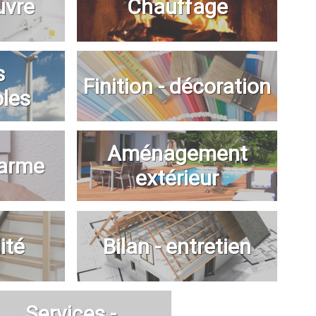
uvre
Chauffage
s
Finition - décoration
bles
Aménagement
larme
extérieur
ité
Bilan - entretien
Services -