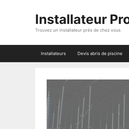
Aller
au
Installateur P
contenu
Trouvez un installateur près de chez vous
Installateurs
Devis abris de piscine