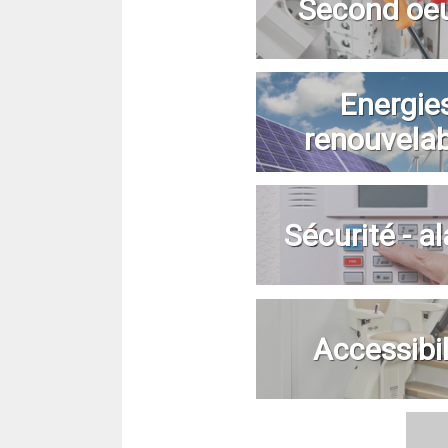
Second oe
Energie
renouvela
Sécurité - a
Accessibil